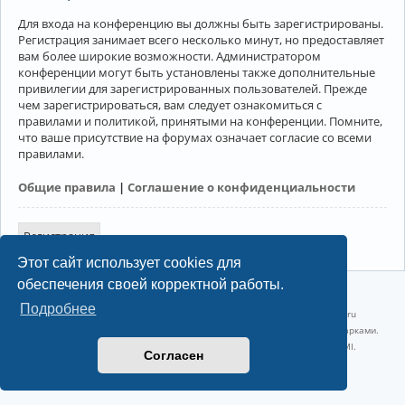
Для входа на конференцию вы должны быть зарегистрированы.
Регистрация занимает всего несколько минут, но предоставляет
вам более широкие возможности. Администратором
конференции могут быть установлены также дополнительные
привилегии для зарегистрированных пользователей. Прежде
чем зарегистрироваться, вам следует ознакомиться с
правилами и политикой, принятыми на конференции. Помните,
что ваше присутствие на форумах означает согласие со всеми
правилами.
Общие правила
|
Соглашение о конфиденциальности
Регистрация
Этот сайт использует cookies для
обеспечения своей корректной работы.
©2022-2026, Русскоязычное сообщество Arch Linux.
Подробнее
Linux 6.18.40-1-lts x86_64 GNU/Linux 2026-07-26 08:48:12 |
vps reg.ru
Название и логотип Arch Linux ™ являются признанными торговыми марками.
Linux ® — зарегистрированная торговая марка Linus Torvalds и LMI.
Согласен
Конфиденциальность
|
Правила