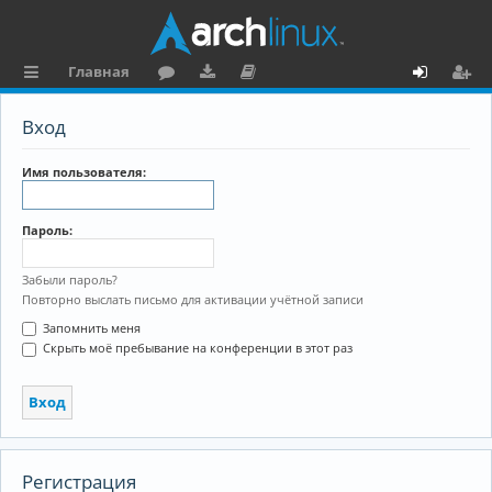
Главная
с
о
аг
о
х
ег
Вход
ы
ру
ру
ку
о
и
л
м
зк
м
д
ст
Имя пользователя:
к
и
е
р
Пароль:
и
н
а
та
ц
Забыли пароль?
Повторно выслать письмо для активации учётной записи
ц
и
Запомнить меня
и
я
Скрыть моё пребывание на конференции в этот раз
я
Регистрация