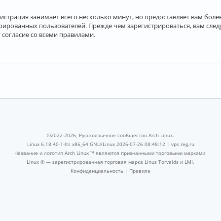
истрация занимает всего несколько минут, но предоставляет вам бо
рированных пользователей. Прежде чем зарегистрироваться, вам след
 согласие со всеми правилами.
©2022-2026, Русскоязычное сообщество Arch Linux.
Linux 6.18.40-1-lts x86_64 GNU/Linux 2026-07-26 08:48:12 |
vps reg.ru
Название и логотип Arch Linux ™ являются признанными торговыми марками.
Linux ® — зарегистрированная торговая марка Linus Torvalds и LMI.
Конфиденциальность
|
Правила