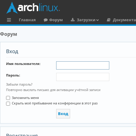
Главная
Форум
Загрузки
Документ
с
Форум
ы
л
Вход
к
Имя пользователя:
и
Пароль:
Забыли пароль?
Повторно выслать письмо для активации учётной записи
Запомнить меня
Скрыть моё пребывание на конференции в этот раз
Регистрация