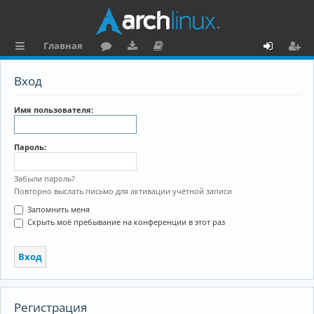
Главная
с
о
аг
о
х
ег
Вход
ы
ру
ру
ку
о
и
л
м
зк
м
д
ст
Имя пользователя:
к
и
е
р
Пароль:
и
н
а
та
ц
Забыли пароль?
Повторно выслать письмо для активации учётной записи
ц
и
Запомнить меня
и
я
Скрыть моё пребывание на конференции в этот раз
я
Регистрация