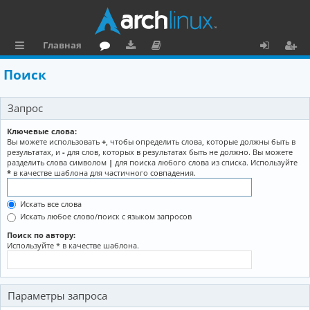
Главная
с
о
аг
о
х
ег
Поиск
ы
ру
ру
ку
о
и
Запрос
л
м
зк
м
д
ст
к
и
е
р
Ключевые слова:
Вы можете использовать
+
, чтобы определить слова, которые должны быть в
и
н
а
результатах, и
-
для слов, которых в результатах быть не должно. Вы можете
разделить слова символом
|
для поиска любого слова из списка. Используйте
та
ц
*
в качестве шаблона для частичного совпадения.
ц
и
Искать все слова
и
я
Искать любое слово/поиск с языком запросов
я
Поиск по автору:
Используйте * в качестве шаблона.
Параметры запроса