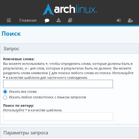
Главная
с
о
аг
о
х
ег
Поиск
ы
ру
ру
ку
о
и
Запрос
л
м
зк
м
д
ст
к
и
е
р
Ключевые слова:
Вы можете использовать
+
, чтобы определить слова, которые должны быть в
и
н
а
результатах, и
-
для слов, которых в результатах быть не должно. Вы можете
разделить слова символом
|
для поиска любого слова из списка. Используйте
та
ц
*
в качестве шаблона для частичного совпадения.
ц
и
Искать все слова
и
я
Искать любое слово/поиск с языком запросов
я
Поиск по автору:
Используйте * в качестве шаблона.
Параметры запроса