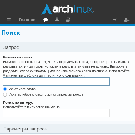
Главная
с
о
аг
о
х
ег
Поиск
ы
ру
ру
ку
о
и
Запрос
л
м
зк
м
д
ст
к
и
е
р
Ключевые слова:
Вы можете использовать
+
, чтобы определить слова, которые должны быть в
и
н
а
результатах, и
-
для слов, которых в результатах быть не должно. Вы можете
разделить слова символом
|
для поиска любого слова из списка. Используйте
та
ц
*
в качестве шаблона для частичного совпадения.
ц
и
Искать все слова
и
я
Искать любое слово/поиск с языком запросов
я
Поиск по автору:
Используйте * в качестве шаблона.
Параметры запроса