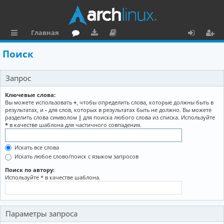
Главная
с
о
аг
о
х
ег
Поиск
ы
ру
ру
ку
о
и
Запрос
л
м
зк
м
д
ст
к
и
е
р
Ключевые слова:
Вы можете использовать
+
, чтобы определить слова, которые должны быть в
и
н
а
результатах, и
-
для слов, которых в результатах быть не должно. Вы можете
разделить слова символом
|
для поиска любого слова из списка. Используйте
та
ц
*
в качестве шаблона для частичного совпадения.
ц
и
Искать все слова
и
я
Искать любое слово/поиск с языком запросов
я
Поиск по автору:
Используйте * в качестве шаблона.
Параметры запроса