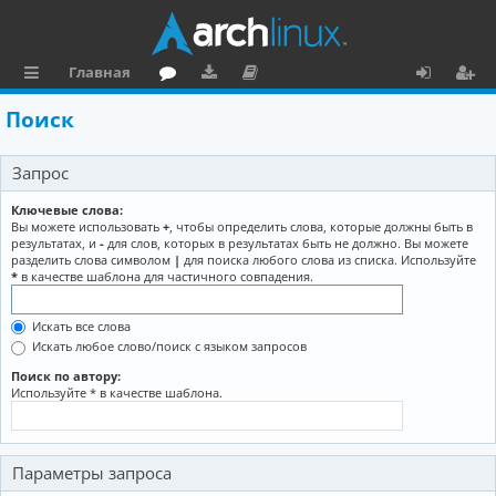
Главная
с
о
аг
о
х
ег
Поиск
ы
ру
ру
ку
о
и
Запрос
л
м
зк
м
д
ст
к
и
е
р
Ключевые слова:
Вы можете использовать
+
, чтобы определить слова, которые должны быть в
и
н
а
результатах, и
-
для слов, которых в результатах быть не должно. Вы можете
разделить слова символом
|
для поиска любого слова из списка. Используйте
та
ц
*
в качестве шаблона для частичного совпадения.
ц
и
Искать все слова
и
я
Искать любое слово/поиск с языком запросов
я
Поиск по автору:
Используйте * в качестве шаблона.
Параметры запроса