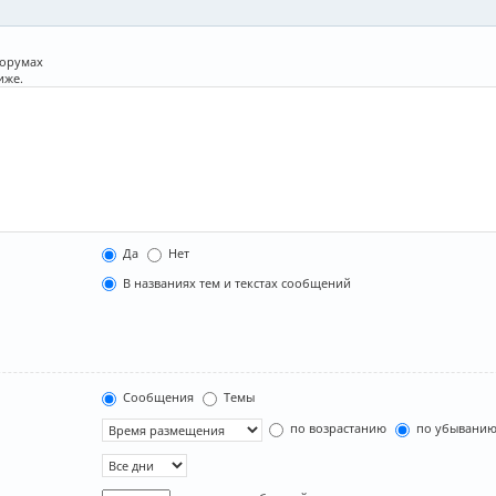
форумах
иже.
Да
Нет
В названиях тем и текстах сообщений
Сообщения
Темы
по возрастанию
по убывани