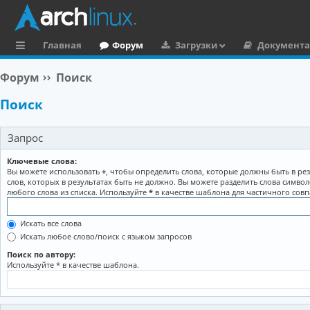
Главная
Форум
Загрузки
Документ
с
Форум
Поиск
ы
Поиск
л
к
Запрос
и
Ключевые слова:
Вы можете использовать
+
, чтобы определить слова, которые должны быть в рез
слов, которых в результатах быть не должно. Вы можете разделить слова симво
любого слова из списка. Используйте
*
в качестве шаблона для частичного совп
Искать все слова
Искать любое слово/поиск с языком запросов
Поиск по автору:
Используйте * в качестве шаблона.