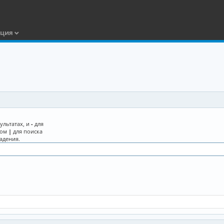
ация
ультатах, и
-
для
лом
|
для поиска
адения.