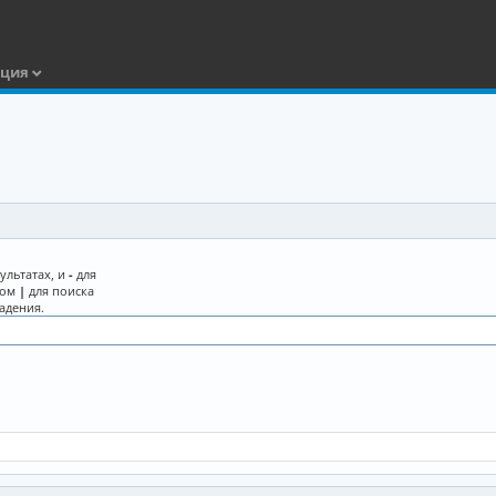
ация
ультатах, и
-
для
лом
|
для поиска
адения.