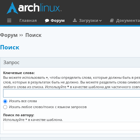
Главная
Форум
Загрузки
Документ
с
Форум
Поиск
ы
Поиск
л
к
Запрос
и
Ключевые слова:
Вы можете использовать
+
, чтобы определить слова, которые должны быть в рез
слов, которых в результатах быть не должно. Вы можете разделить слова симво
любого слова из списка. Используйте
*
в качестве шаблона для частичного совп
Искать все слова
Искать любое слово/поиск с языком запросов
Поиск по автору:
Используйте * в качестве шаблона.