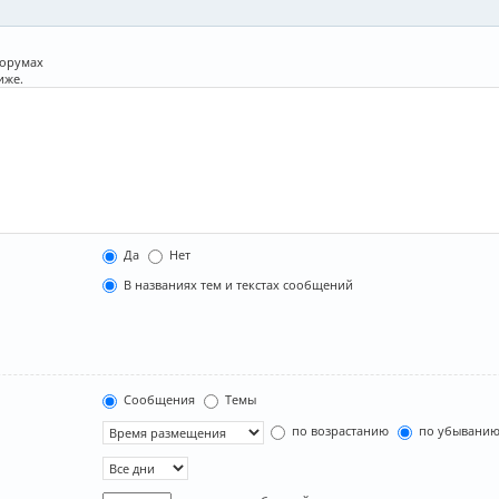
форумах
иже.
Да
Нет
В названиях тем и текстах сообщений
Сообщения
Темы
по возрастанию
по убывани