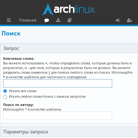
Главная
с
о
аг
о
х
ег
Поиск
ы
ру
ру
ку
о
и
Запрос
л
м
зк
м
д
ст
к
и
е
р
Ключевые слова:
Вы можете использовать
+
, чтобы определить слова, которые должны быть в
и
н
а
результатах, и
-
для слов, которых в результатах быть не должно. Вы можете
разделить слова символом
|
для поиска любого слова из списка. Используйте
та
ц
*
в качестве шаблона для частичного совпадения.
ц
и
Искать все слова
и
я
Искать любое слово/поиск с языком запросов
я
Поиск по автору:
Используйте * в качестве шаблона.
Параметры запроса