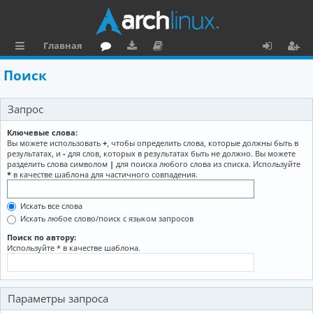
Главная
с
о
аг
о
х
ег
Поиск
ы
ру
ру
ку
о
и
Запрос
л
м
зк
м
д
ст
к
и
е
р
Ключевые слова:
Вы можете использовать
+
, чтобы определить слова, которые должны быть в
и
н
а
результатах, и
-
для слов, которых в результатах быть не должно. Вы можете
разделить слова символом
|
для поиска любого слова из списка. Используйте
та
ц
*
в качестве шаблона для частичного совпадения.
ц
и
Искать все слова
и
я
Искать любое слово/поиск с языком запросов
я
Поиск по автору:
Используйте * в качестве шаблона.
Параметры запроса