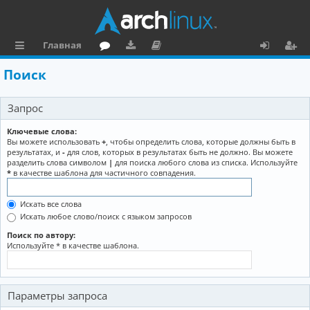
Главная
с
о
аг
о
х
ег
Поиск
ы
ру
ру
ку
о
и
Запрос
л
м
зк
м
д
ст
к
и
е
р
Ключевые слова:
Вы можете использовать
+
, чтобы определить слова, которые должны быть в
и
н
а
результатах, и
-
для слов, которых в результатах быть не должно. Вы можете
разделить слова символом
|
для поиска любого слова из списка. Используйте
та
ц
*
в качестве шаблона для частичного совпадения.
ц
и
Искать все слова
и
я
Искать любое слово/поиск с языком запросов
я
Поиск по автору:
Используйте * в качестве шаблона.
Параметры запроса