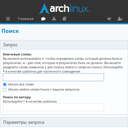
Главная
с
о
аг
о
х
ег
Поиск
ы
ру
ру
ку
о
и
Запрос
л
м
зк
м
д
ст
к
и
е
р
Ключевые слова:
Вы можете использовать
+
, чтобы определить слова, которые должны быть в
и
н
а
результатах, и
-
для слов, которых в результатах быть не должно. Вы можете
разделить слова символом
|
для поиска любого слова из списка. Используйте
та
ц
*
в качестве шаблона для частичного совпадения.
ц
и
Искать все слова
и
я
Искать любое слово/поиск с языком запросов
я
Поиск по автору:
Используйте * в качестве шаблона.
Параметры запроса