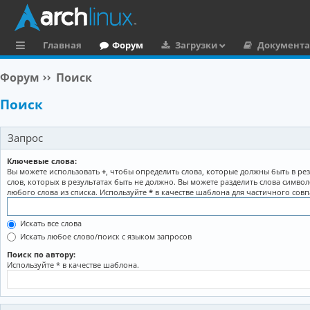
Главная
Форум
Загрузки
Документ
с
Форум
Поиск
ы
Поиск
л
к
Запрос
и
Ключевые слова:
Вы можете использовать
+
, чтобы определить слова, которые должны быть в рез
слов, которых в результатах быть не должно. Вы можете разделить слова симво
любого слова из списка. Используйте
*
в качестве шаблона для частичного совп
Искать все слова
Искать любое слово/поиск с языком запросов
Поиск по автору:
Используйте * в качестве шаблона.