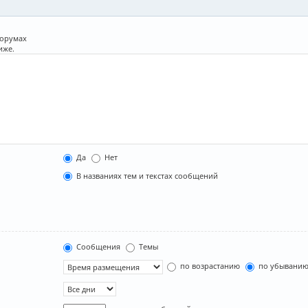
форумах
иже.
Да
Нет
В названиях тем и текстах сообщений
Сообщения
Темы
по возрастанию
по убывани