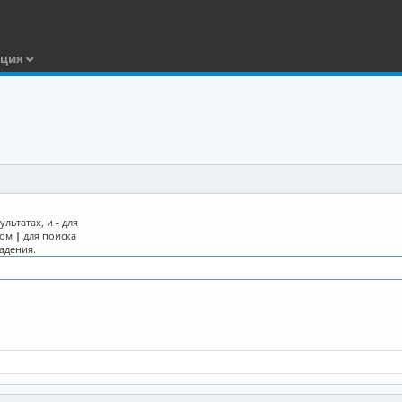
ация
ультатах, и
-
для
лом
|
для поиска
адения.