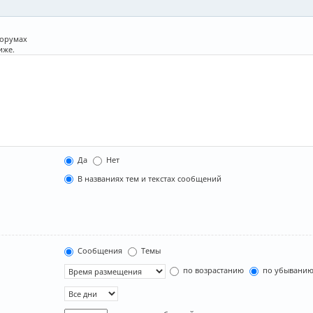
форумах
иже.
Да
Нет
В названиях тем и текстах сообщений
Сообщения
Темы
по возрастанию
по убывани