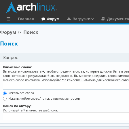
Главная
Форум
Загрузки
Документ
с
Форум
Поиск
ы
Поиск
л
к
Запрос
и
Ключевые слова:
Вы можете использовать
+
, чтобы определить слова, которые должны быть в рез
слов, которых в результатах быть не должно. Вы можете разделить слова симво
любого слова из списка. Используйте
*
в качестве шаблона для частичного совп
Искать все слова
Искать любое слово/поиск с языком запросов
Поиск по автору:
Используйте * в качестве шаблона.