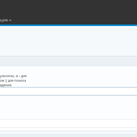
ация
ультатах, и
-
для
лом
|
для поиска
адения.