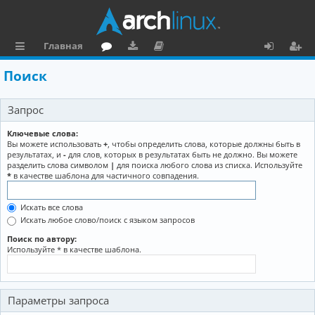
Главная
с
о
аг
о
х
ег
Поиск
ы
ру
ру
ку
о
и
Запрос
л
м
зк
м
д
ст
к
и
е
р
Ключевые слова:
Вы можете использовать
+
, чтобы определить слова, которые должны быть в
и
н
а
результатах, и
-
для слов, которых в результатах быть не должно. Вы можете
разделить слова символом
|
для поиска любого слова из списка. Используйте
та
ц
*
в качестве шаблона для частичного совпадения.
ц
и
Искать все слова
и
я
Искать любое слово/поиск с языком запросов
я
Поиск по автору:
Используйте * в качестве шаблона.
Параметры запроса