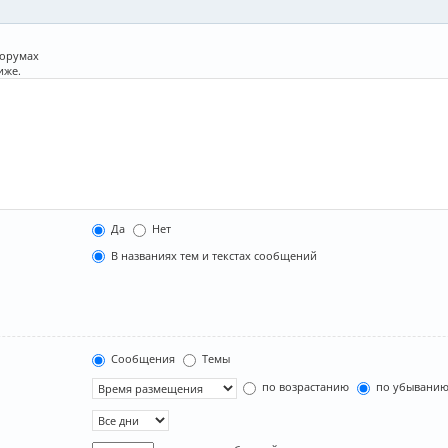
форумах
иже.
Да
Нет
В названиях тем и текстах сообщений
Сообщения
Темы
по возрастанию
по убывани