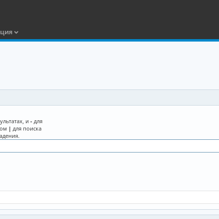
ация
ультатах, и
-
для
лом
|
для поиска
адения.