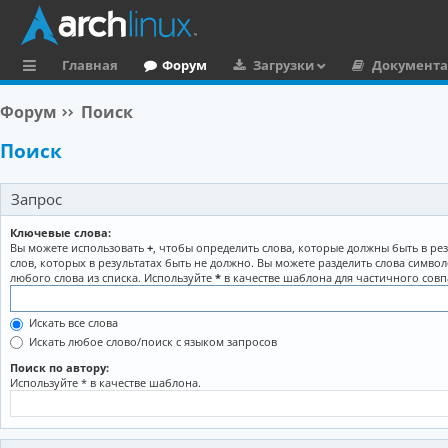
Главная
Форум
Загрузки
Документ
с
Форум
Поиск
ы
Поиск
л
к
Запрос
и
Ключевые слова:
Вы можете использовать
+
, чтобы определить слова, которые должны быть в рез
слов, которых в результатах быть не должно. Вы можете разделить слова симво
любого слова из списка. Используйте
*
в качестве шаблона для частичного совп
Искать все слова
Искать любое слово/поиск с языком запросов
Поиск по автору:
Используйте * в качестве шаблона.