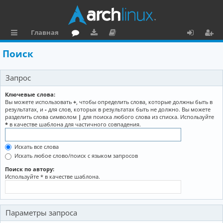
Главная
с
о
аг
о
х
ег
Поиск
ы
ру
ру
ку
о
и
Запрос
л
м
зк
м
д
ст
к
и
е
р
Ключевые слова:
Вы можете использовать
+
, чтобы определить слова, которые должны быть в
и
н
а
результатах, и
-
для слов, которых в результатах быть не должно. Вы можете
разделить слова символом
|
для поиска любого слова из списка. Используйте
та
ц
*
в качестве шаблона для частичного совпадения.
ц
и
Искать все слова
и
я
Искать любое слово/поиск с языком запросов
я
Поиск по автору:
Используйте * в качестве шаблона.
Параметры запроса