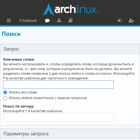
Главная
с
о
аг
о
х
ег
Поиск
ы
ру
ру
ку
о
и
Запрос
л
м
зк
м
д
ст
к
и
е
р
Ключевые слова:
Вы можете использовать
+
, чтобы определить слова, которые должны быть в
и
н
а
результатах, и
-
для слов, которых в результатах быть не должно. Вы можете
разделить слова символом
|
для поиска любого слова из списка. Используйте
та
ц
*
в качестве шаблона для частичного совпадения.
ц
и
Искать все слова
и
я
Искать любое слово/поиск с языком запросов
я
Поиск по автору:
Используйте * в качестве шаблона.
Параметры запроса