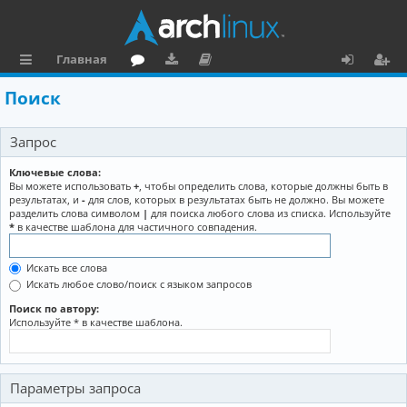
Главная
с
о
аг
о
х
ег
Поиск
ы
ру
ру
ку
о
и
Запрос
л
м
зк
м
д
ст
к
и
е
р
Ключевые слова:
Вы можете использовать
+
, чтобы определить слова, которые должны быть в
и
н
а
результатах, и
-
для слов, которых в результатах быть не должно. Вы можете
разделить слова символом
|
для поиска любого слова из списка. Используйте
та
ц
*
в качестве шаблона для частичного совпадения.
ц
и
Искать все слова
и
я
Искать любое слово/поиск с языком запросов
я
Поиск по автору:
Используйте * в качестве шаблона.
Параметры запроса