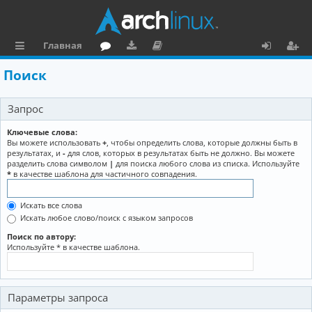
Главная
с
о
аг
о
х
ег
Поиск
ы
ру
ру
ку
о
и
Запрос
л
м
зк
м
д
ст
к
и
е
р
Ключевые слова:
Вы можете использовать
+
, чтобы определить слова, которые должны быть в
и
н
а
результатах, и
-
для слов, которых в результатах быть не должно. Вы можете
разделить слова символом
|
для поиска любого слова из списка. Используйте
та
ц
*
в качестве шаблона для частичного совпадения.
ц
и
Искать все слова
и
я
Искать любое слово/поиск с языком запросов
я
Поиск по автору:
Используйте * в качестве шаблона.
Параметры запроса