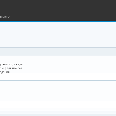
ация
ультатах, и
-
для
лом
|
для поиска
адения.