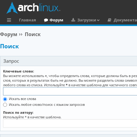
Главная
Форум
Загрузки
Документ
с
Форум
Поиск
ы
Поиск
л
к
Запрос
и
Ключевые слова:
Вы можете использовать
+
, чтобы определить слова, которые должны быть в рез
слов, которых в результатах быть не должно. Вы можете разделить слова симво
любого слова из списка. Используйте
*
в качестве шаблона для частичного совп
Искать все слова
Искать любое слово/поиск с языком запросов
Поиск по автору:
Используйте * в качестве шаблона.