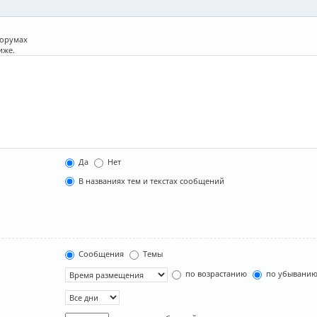
форумах
иже.
Да
Нет
В названиях тем и текстах сообщений
Сообщения
Темы
по возрастанию
по убывани