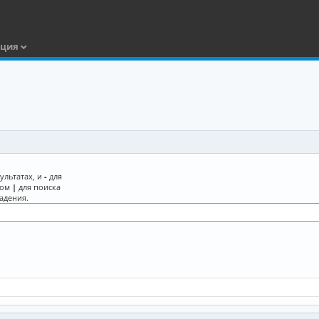
ация
ультатах, и
-
для
лом
|
для поиска
адения.