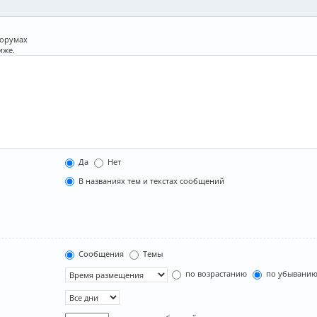
форумах
иже.
Да
Нет
В названиях тем и текстах сообщений
Сообщения
Темы
по возрастанию
по убывани