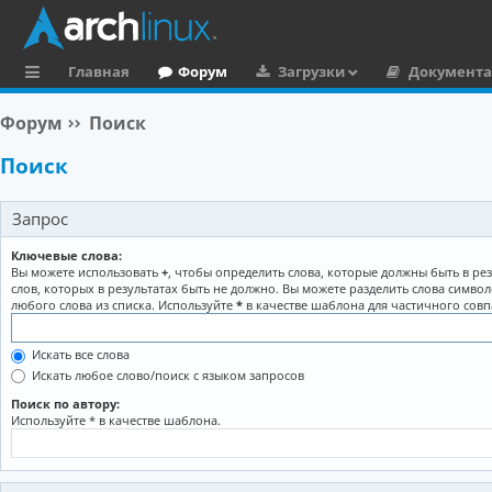
Главная
Форум
Загрузки
Документ
с
Форум
Поиск
ы
Поиск
л
к
Запрос
и
Ключевые слова:
Вы можете использовать
+
, чтобы определить слова, которые должны быть в рез
слов, которых в результатах быть не должно. Вы можете разделить слова симво
любого слова из списка. Используйте
*
в качестве шаблона для частичного совп
Искать все слова
Искать любое слово/поиск с языком запросов
Поиск по автору:
Используйте * в качестве шаблона.