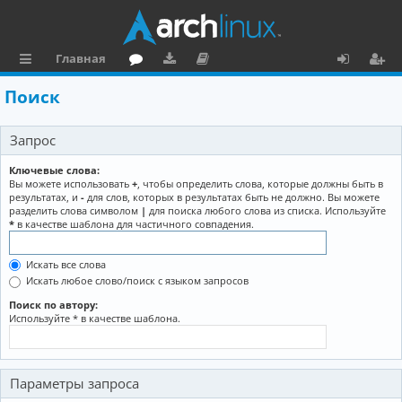
Главная
с
о
аг
о
х
ег
Поиск
ы
ру
ру
ку
о
и
Запрос
л
м
зк
м
д
ст
к
и
е
р
Ключевые слова:
Вы можете использовать
+
, чтобы определить слова, которые должны быть в
и
н
а
результатах, и
-
для слов, которых в результатах быть не должно. Вы можете
разделить слова символом
|
для поиска любого слова из списка. Используйте
та
ц
*
в качестве шаблона для частичного совпадения.
ц
и
Искать все слова
и
я
Искать любое слово/поиск с языком запросов
я
Поиск по автору:
Используйте * в качестве шаблона.
Параметры запроса