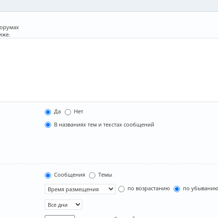
форумах
иже.
Да
Нет
В названиях тем и текстах сообщений
Сообщения
Темы
по возрастанию
по убывани