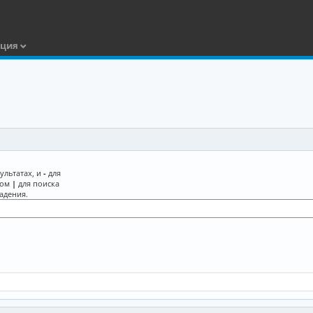
ация
ультатах, и
-
для
лом
|
для поиска
адения.