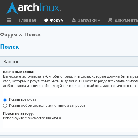
Главная
Форум
Загрузки
Документ
с
Форум
Поиск
ы
Поиск
л
к
Запрос
и
Ключевые слова:
Вы можете использовать
+
, чтобы определить слова, которые должны быть в рез
слов, которых в результатах быть не должно. Вы можете разделить слова симво
любого слова из списка. Используйте
*
в качестве шаблона для частичного совп
Искать все слова
Искать любое слово/поиск с языком запросов
Поиск по автору:
Используйте * в качестве шаблона.