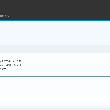
ация
ультатах, и
-
для
лом
|
для поиска
адения.