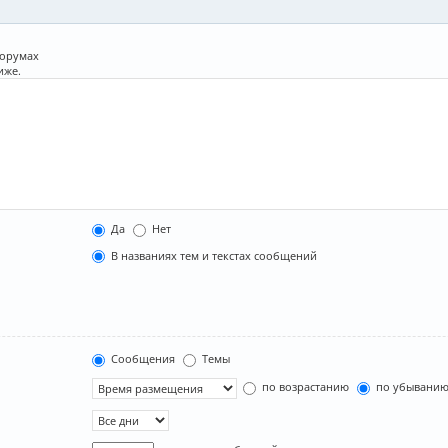
форумах
иже.
Да
Нет
В названиях тем и текстах сообщений
Сообщения
Темы
по возрастанию
по убывани