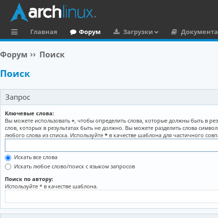
Главная
Форум
Загрузки
Документ
с
Форум
Поиск
ы
Поиск
л
к
Запрос
и
Ключевые слова:
Вы можете использовать
+
, чтобы определить слова, которые должны быть в рез
слов, которых в результатах быть не должно. Вы можете разделить слова симво
любого слова из списка. Используйте
*
в качестве шаблона для частичного совп
Искать все слова
Искать любое слово/поиск с языком запросов
Поиск по автору:
Используйте * в качестве шаблона.