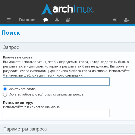
Главная
с
о
аг
о
х
ег
Поиск
ы
ру
ру
ку
о
и
Запрос
л
м
зк
м
д
ст
к
и
е
р
Ключевые слова:
Вы можете использовать
+
, чтобы определить слова, которые должны быть в
и
н
а
результатах, и
-
для слов, которых в результатах быть не должно. Вы можете
разделить слова символом
|
для поиска любого слова из списка. Используйте
та
ц
*
в качестве шаблона для частичного совпадения.
ц
и
Искать все слова
и
я
Искать любое слово/поиск с языком запросов
я
Поиск по автору:
Используйте * в качестве шаблона.
Параметры запроса