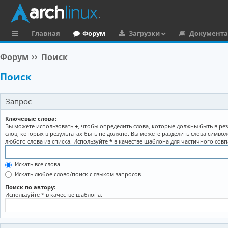
Главная
Форум
Загрузки
Документ
с
Форум
Поиск
ы
Поиск
л
к
Запрос
и
Ключевые слова:
Вы можете использовать
+
, чтобы определить слова, которые должны быть в рез
слов, которых в результатах быть не должно. Вы можете разделить слова симво
любого слова из списка. Используйте
*
в качестве шаблона для частичного совп
Искать все слова
Искать любое слово/поиск с языком запросов
Поиск по автору:
Используйте * в качестве шаблона.