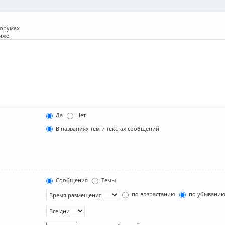
форумах
иже.
Да
Нет
В названиях тем и текстах сообщений
Сообщения
Темы
по возрастанию
по убывани