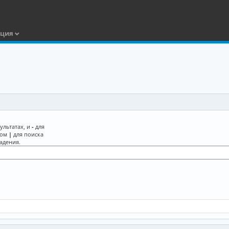
ация
ультатах, и
-
для
лом
|
для поиска
адения.