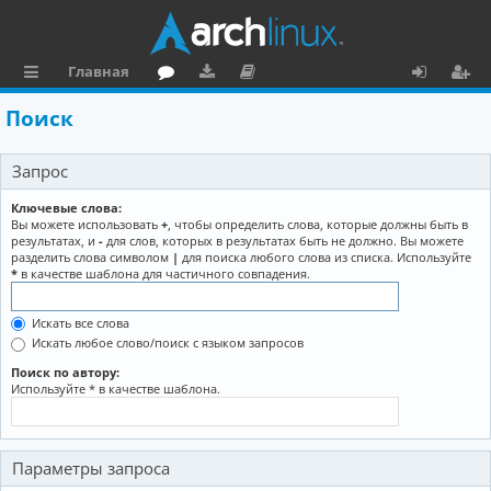
Главная
с
о
аг
о
х
ег
Поиск
ы
ру
ру
ку
о
и
Запрос
л
м
зк
м
д
ст
к
и
е
р
Ключевые слова:
Вы можете использовать
+
, чтобы определить слова, которые должны быть в
и
н
а
результатах, и
-
для слов, которых в результатах быть не должно. Вы можете
разделить слова символом
|
для поиска любого слова из списка. Используйте
та
ц
*
в качестве шаблона для частичного совпадения.
ц
и
Искать все слова
и
я
Искать любое слово/поиск с языком запросов
я
Поиск по автору:
Используйте * в качестве шаблона.
Параметры запроса