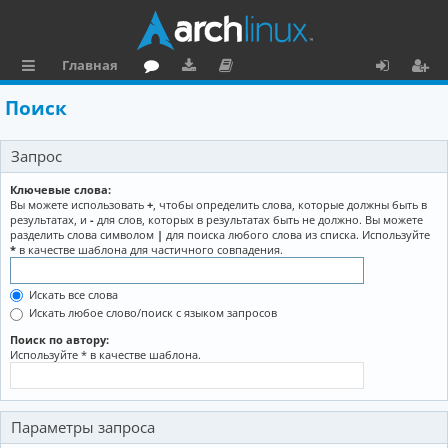
Главная
с
о
аг
о
х
ег
Поиск
ы
ру
ру
ку
о
и
Запрос
л
м
зк
м
д
ст
к
и
е
р
Ключевые слова:
Вы можете использовать
+
, чтобы определить слова, которые должны быть в
и
н
а
результатах, и
-
для слов, которых в результатах быть не должно. Вы можете
разделить слова символом
|
для поиска любого слова из списка. Используйте
та
ц
*
в качестве шаблона для частичного совпадения.
ц
и
Искать все слова
и
я
Искать любое слово/поиск с языком запросов
я
Поиск по автору:
Используйте * в качестве шаблона.
Параметры запроса