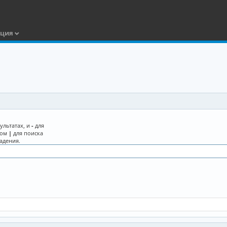
ация
ультатах, и
-
для
лом
|
для поиска
адения.