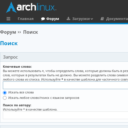
Главная
Форум
Загрузки
Документ
с
Форум
Поиск
ы
Поиск
л
к
Запрос
и
Ключевые слова:
Вы можете использовать
+
, чтобы определить слова, которые должны быть в рез
слов, которых в результатах быть не должно. Вы можете разделить слова симво
любого слова из списка. Используйте
*
в качестве шаблона для частичного совп
Искать все слова
Искать любое слово/поиск с языком запросов
Поиск по автору:
Используйте * в качестве шаблона.