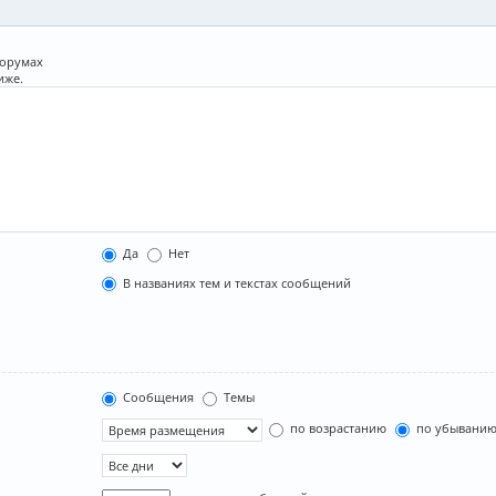
форумах
иже.
Да
Нет
В названиях тем и текстах сообщений
Сообщения
Темы
по возрастанию
по убывани