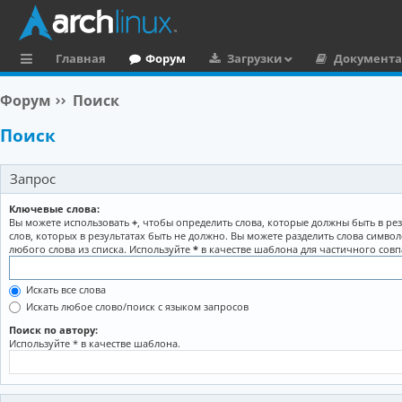
Главная
Форум
Загрузки
Документ
с
Форум
Поиск
ы
Поиск
л
к
Запрос
и
Ключевые слова:
Вы можете использовать
+
, чтобы определить слова, которые должны быть в рез
слов, которых в результатах быть не должно. Вы можете разделить слова симво
любого слова из списка. Используйте
*
в качестве шаблона для частичного совп
Искать все слова
Искать любое слово/поиск с языком запросов
Поиск по автору:
Используйте * в качестве шаблона.