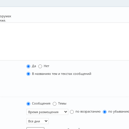
форумах
иже.
Да
Нет
В названиях тем и текстах сообщений
Сообщения
Темы
по возрастанию
по убывани