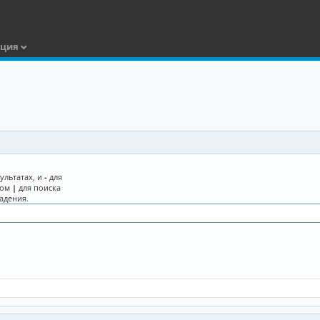
ация
ультатах, и
-
для
лом
|
для поиска
адения.