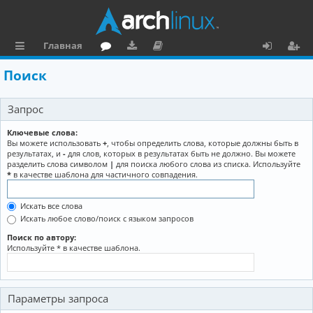
Главная
с
о
аг
о
х
ег
Поиск
ы
ру
ру
ку
о
и
Запрос
л
м
зк
м
д
ст
к
и
е
р
Ключевые слова:
Вы можете использовать
+
, чтобы определить слова, которые должны быть в
и
н
а
результатах, и
-
для слов, которых в результатах быть не должно. Вы можете
разделить слова символом
|
для поиска любого слова из списка. Используйте
та
ц
*
в качестве шаблона для частичного совпадения.
ц
и
Искать все слова
и
я
Искать любое слово/поиск с языком запросов
я
Поиск по автору:
Используйте * в качестве шаблона.
Параметры запроса