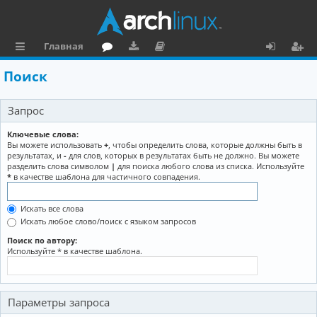
Главная
с
о
аг
о
х
ег
Поиск
ы
ру
ру
ку
о
и
Запрос
л
м
зк
м
д
ст
к
и
е
р
Ключевые слова:
Вы можете использовать
+
, чтобы определить слова, которые должны быть в
и
н
а
результатах, и
-
для слов, которых в результатах быть не должно. Вы можете
разделить слова символом
|
для поиска любого слова из списка. Используйте
та
ц
*
в качестве шаблона для частичного совпадения.
ц
и
Искать все слова
и
я
Искать любое слово/поиск с языком запросов
я
Поиск по автору:
Используйте * в качестве шаблона.
Параметры запроса