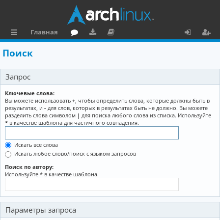
Главная
с
о
аг
о
х
ег
Поиск
ы
ру
ру
ку
о
и
Запрос
л
м
зк
м
д
ст
к
и
е
р
Ключевые слова:
Вы можете использовать
+
, чтобы определить слова, которые должны быть в
и
н
а
результатах, и
-
для слов, которых в результатах быть не должно. Вы можете
разделить слова символом
|
для поиска любого слова из списка. Используйте
та
ц
*
в качестве шаблона для частичного совпадения.
ц
и
Искать все слова
и
я
Искать любое слово/поиск с языком запросов
я
Поиск по автору:
Используйте * в качестве шаблона.
Параметры запроса