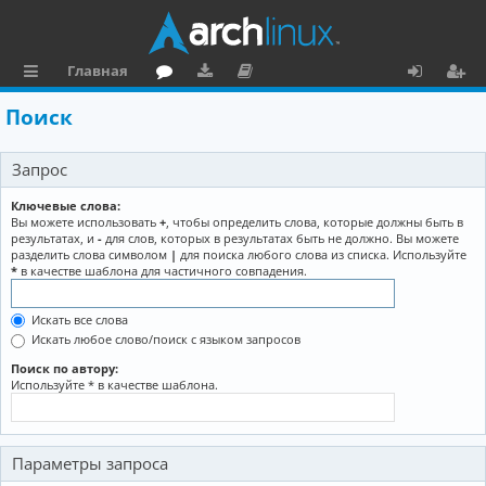
Главная
с
о
аг
о
х
ег
Поиск
ы
ру
ру
ку
о
и
Запрос
л
м
зк
м
д
ст
к
и
е
р
Ключевые слова:
Вы можете использовать
+
, чтобы определить слова, которые должны быть в
и
н
а
результатах, и
-
для слов, которых в результатах быть не должно. Вы можете
разделить слова символом
|
для поиска любого слова из списка. Используйте
та
ц
*
в качестве шаблона для частичного совпадения.
ц
и
Искать все слова
и
я
Искать любое слово/поиск с языком запросов
я
Поиск по автору:
Используйте * в качестве шаблона.
Параметры запроса