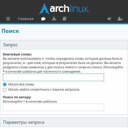
Главная
с
о
аг
о
х
ег
Поиск
ы
ру
ру
ку
о
и
Запрос
л
м
зк
м
д
ст
к
и
е
р
Ключевые слова:
Вы можете использовать
+
, чтобы определить слова, которые должны быть в
и
н
а
результатах, и
-
для слов, которых в результатах быть не должно. Вы можете
разделить слова символом
|
для поиска любого слова из списка. Используйте
та
ц
*
в качестве шаблона для частичного совпадения.
ц
и
Искать все слова
и
я
Искать любое слово/поиск с языком запросов
я
Поиск по автору:
Используйте * в качестве шаблона.
Параметры запроса