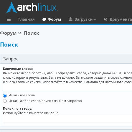
Главная
Форум
Загрузки
Документ
с
Форум
Поиск
ы
Поиск
л
к
Запрос
и
Ключевые слова:
Вы можете использовать
+
, чтобы определить слова, которые должны быть в рез
слов, которых в результатах быть не должно. Вы можете разделить слова симво
любого слова из списка. Используйте
*
в качестве шаблона для частичного совп
Искать все слова
Искать любое слово/поиск с языком запросов
Поиск по автору:
Используйте * в качестве шаблона.