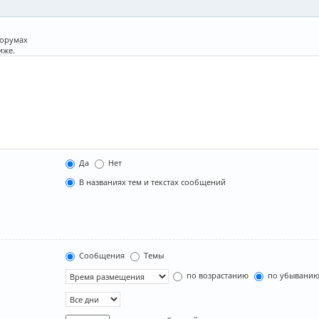
форумах
иже.
Да
Нет
В названиях тем и текстах сообщений
Сообщения
Темы
по возрастанию
по убывани