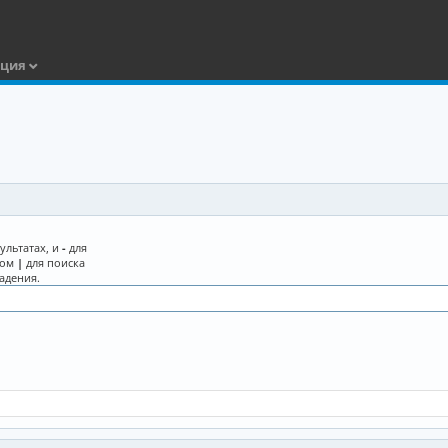
ация
ультатах, и
-
для
лом
|
для поиска
адения.