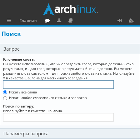
Главная
с
о
аг
о
х
ег
Поиск
ы
ру
ру
ку
о
и
Запрос
л
м
зк
м
д
ст
к
и
е
р
Ключевые слова:
Вы можете использовать
+
, чтобы определить слова, которые должны быть в
и
н
а
результатах, и
-
для слов, которых в результатах быть не должно. Вы можете
разделить слова символом
|
для поиска любого слова из списка. Используйте
та
ц
*
в качестве шаблона для частичного совпадения.
ц
и
Искать все слова
и
я
Искать любое слово/поиск с языком запросов
я
Поиск по автору:
Используйте * в качестве шаблона.
Параметры запроса