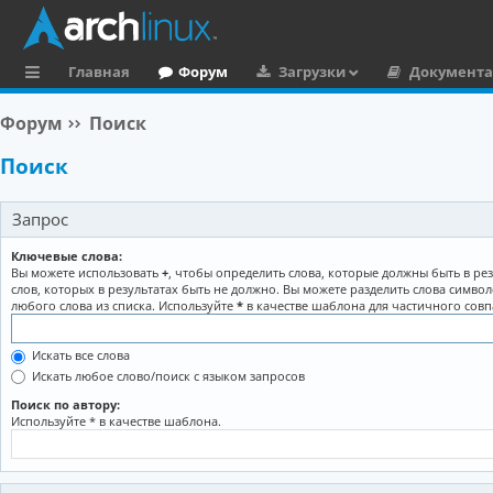
Главная
Форум
Загрузки
Документ
с
Форум
Поиск
ы
Поиск
л
к
Запрос
и
Ключевые слова:
Вы можете использовать
+
, чтобы определить слова, которые должны быть в рез
слов, которых в результатах быть не должно. Вы можете разделить слова симво
любого слова из списка. Используйте
*
в качестве шаблона для частичного совп
Искать все слова
Искать любое слово/поиск с языком запросов
Поиск по автору:
Используйте * в качестве шаблона.