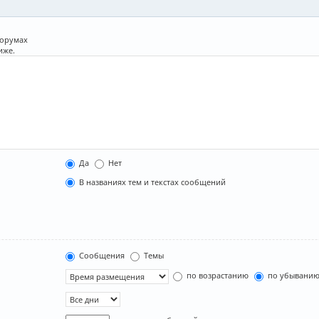
форумах
иже.
Да
Нет
В названиях тем и текстах сообщений
Сообщения
Темы
по возрастанию
по убывани