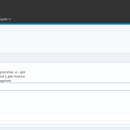
ация
ультатах, и
-
для
лом
|
для поиска
адения.