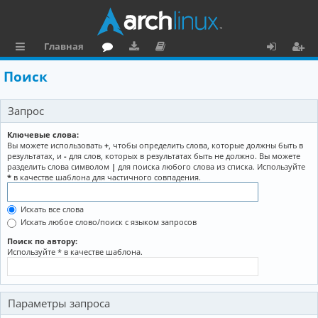
Главная
с
о
аг
о
х
ег
Поиск
ы
ру
ру
ку
о
и
Запрос
л
м
зк
м
д
ст
к
и
е
р
Ключевые слова:
Вы можете использовать
+
, чтобы определить слова, которые должны быть в
и
н
а
результатах, и
-
для слов, которых в результатах быть не должно. Вы можете
разделить слова символом
|
для поиска любого слова из списка. Используйте
та
ц
*
в качестве шаблона для частичного совпадения.
ц
и
Искать все слова
и
я
Искать любое слово/поиск с языком запросов
я
Поиск по автору:
Используйте * в качестве шаблона.
Параметры запроса