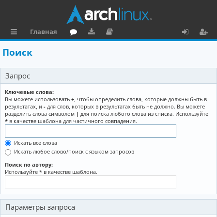
Главная
с
о
аг
о
х
ег
Поиск
ы
ру
ру
ку
о
и
Запрос
л
м
зк
м
д
ст
к
и
е
р
Ключевые слова:
Вы можете использовать
+
, чтобы определить слова, которые должны быть в
и
н
а
результатах, и
-
для слов, которых в результатах быть не должно. Вы можете
разделить слова символом
|
для поиска любого слова из списка. Используйте
та
ц
*
в качестве шаблона для частичного совпадения.
ц
и
Искать все слова
и
я
Искать любое слово/поиск с языком запросов
я
Поиск по автору:
Используйте * в качестве шаблона.
Параметры запроса