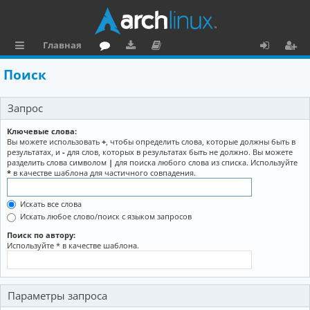
Главная
с
о
аг
о
х
ег
Поиск
ы
ру
ру
ку
о
и
Запрос
л
м
зк
м
д
ст
к
и
е
р
Ключевые слова:
Вы можете использовать
+
, чтобы определить слова, которые должны быть в
и
н
а
результатах, и
-
для слов, которых в результатах быть не должно. Вы можете
разделить слова символом
|
для поиска любого слова из списка. Используйте
та
ц
*
в качестве шаблона для частичного совпадения.
ц
и
Искать все слова
и
я
Искать любое слово/поиск с языком запросов
я
Поиск по автору:
Используйте * в качестве шаблона.
Параметры запроса