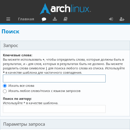
Главная
с
о
аг
о
х
ег
Поиск
ы
ру
ру
ку
о
и
Запрос
л
м
зк
м
д
ст
к
и
е
р
Ключевые слова:
Вы можете использовать
+
, чтобы определить слова, которые должны быть в
и
н
а
результатах, и
-
для слов, которых в результатах быть не должно. Вы можете
разделить слова символом
|
для поиска любого слова из списка. Используйте
та
ц
*
в качестве шаблона для частичного совпадения.
ц
и
Искать все слова
и
я
Искать любое слово/поиск с языком запросов
я
Поиск по автору:
Используйте * в качестве шаблона.
Параметры запроса