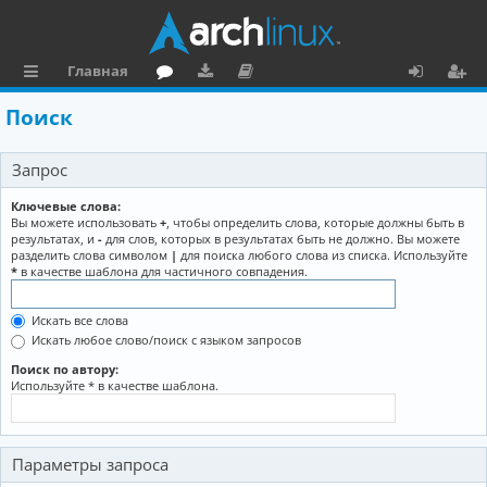
Главная
с
о
аг
о
х
ег
Поиск
ы
ру
ру
ку
о
и
Запрос
л
м
зк
м
д
ст
к
и
е
р
Ключевые слова:
Вы можете использовать
+
, чтобы определить слова, которые должны быть в
и
н
а
результатах, и
-
для слов, которых в результатах быть не должно. Вы можете
разделить слова символом
|
для поиска любого слова из списка. Используйте
та
ц
*
в качестве шаблона для частичного совпадения.
ц
и
Искать все слова
и
я
Искать любое слово/поиск с языком запросов
я
Поиск по автору:
Используйте * в качестве шаблона.
Параметры запроса