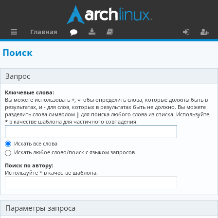
Главная
с
о
аг
о
х
ег
Поиск
ы
ру
ру
ку
о
и
Запрос
л
м
зк
м
д
ст
к
и
е
р
Ключевые слова:
Вы можете использовать
+
, чтобы определить слова, которые должны быть в
и
н
а
результатах, и
-
для слов, которых в результатах быть не должно. Вы можете
разделить слова символом
|
для поиска любого слова из списка. Используйте
та
ц
*
в качестве шаблона для частичного совпадения.
ц
и
Искать все слова
и
я
Искать любое слово/поиск с языком запросов
я
Поиск по автору:
Используйте * в качестве шаблона.
Параметры запроса