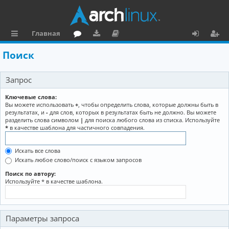
Главная
с
о
аг
о
х
ег
Поиск
ы
ру
ру
ку
о
и
Запрос
л
м
зк
м
д
ст
к
и
е
р
Ключевые слова:
Вы можете использовать
+
, чтобы определить слова, которые должны быть в
и
н
а
результатах, и
-
для слов, которых в результатах быть не должно. Вы можете
разделить слова символом
|
для поиска любого слова из списка. Используйте
та
ц
*
в качестве шаблона для частичного совпадения.
ц
и
Искать все слова
и
я
Искать любое слово/поиск с языком запросов
я
Поиск по автору:
Используйте * в качестве шаблона.
Параметры запроса