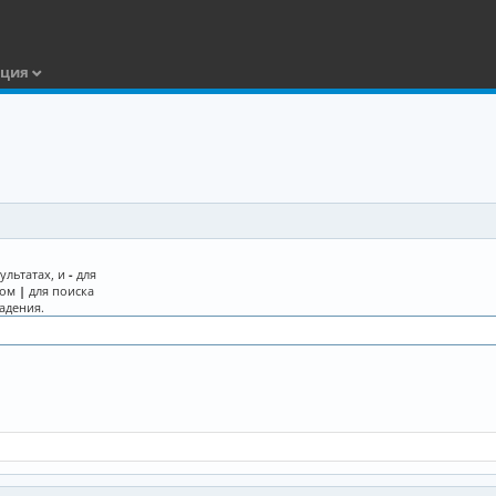
ация
ультатах, и
-
для
лом
|
для поиска
адения.