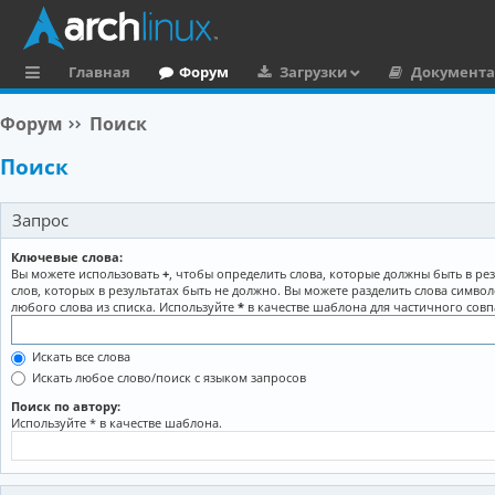
Главная
Форум
Загрузки
Документ
с
Форум
Поиск
ы
Поиск
л
к
Запрос
и
Ключевые слова:
Вы можете использовать
+
, чтобы определить слова, которые должны быть в рез
слов, которых в результатах быть не должно. Вы можете разделить слова симво
любого слова из списка. Используйте
*
в качестве шаблона для частичного совп
Искать все слова
Искать любое слово/поиск с языком запросов
Поиск по автору:
Используйте * в качестве шаблона.