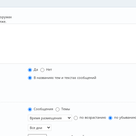
форумах
иже.
Да
Нет
В названиях тем и текстах сообщений
Сообщения
Темы
по возрастанию
по убывани