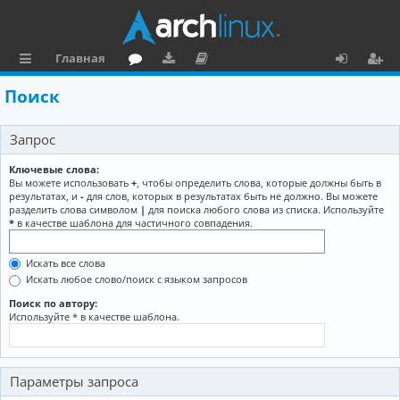
Главная
с
о
аг
о
х
ег
Поиск
ы
ру
ру
ку
о
и
Запрос
л
м
зк
м
д
ст
к
и
е
р
Ключевые слова:
Вы можете использовать
+
, чтобы определить слова, которые должны быть в
и
н
а
результатах, и
-
для слов, которых в результатах быть не должно. Вы можете
разделить слова символом
|
для поиска любого слова из списка. Используйте
та
ц
*
в качестве шаблона для частичного совпадения.
ц
и
Искать все слова
и
я
Искать любое слово/поиск с языком запросов
я
Поиск по автору:
Используйте * в качестве шаблона.
Параметры запроса